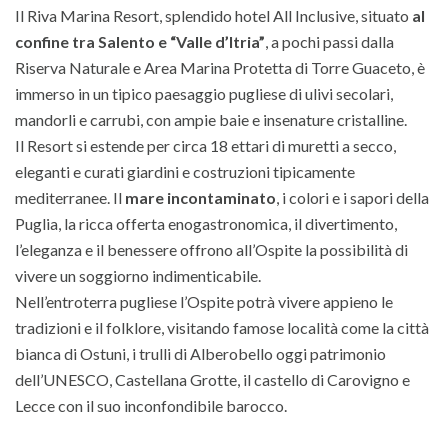
Il Riva Marina Resort, splendido hotel All Inclusive, situato
al
confine tra Salento e “Valle d’Itria”
, a pochi passi dalla
Riserva Naturale e Area Marina Protetta di Torre Guaceto, è
immerso in un tipico paesaggio pugliese di ulivi secolari,
mandorli e carrubi, con ampie baie e insenature cristalline.
Il Resort si estende per circa 18 ettari di muretti a secco,
eleganti e curati giardini e costruzioni tipicamente
mediterranee. Il
mare incontaminato
, i colori e i sapori della
Puglia, la ricca offerta enogastronomica, il divertimento,
l’eleganza e il benessere offrono all’Ospite la possibilità di
vivere un soggiorno indimenticabile.
Nell’entroterra pugliese l’Ospite potrà vivere appieno le
tradizioni e il folklore, visitando famose località come la città
bianca di Ostuni, i trulli di Alberobello oggi patrimonio
dell’UNESCO, Castellana Grotte, il castello di Carovigno e
Lecce con il suo inconfondibile barocco.