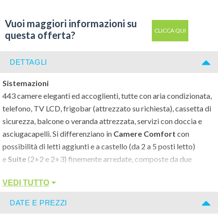
Vuoi maggiori informazioni su
CLICCA QUI
questa offerta?
DETTAGLI
Sistemazioni
443 camere eleganti ed accoglienti, tutte con aria condizionata,
telefono, TV LCD, frigobar (attrezzato su richiesta), cassetta di
sicurezza, balcone o veranda attrezzata, servizi con doccia e
asciugacapelli. Si differenziano in
Camere Comfort
con
possibilità di letti aggiunti e a castello (da 2 a 5 posti letto)
e
Suite
(2+2 e 2+3) finemente arredate, composte da due
camere (soggiorno con 2 divani letto e camera matrimoniale) e
VEDI TUTTO
servizio. Disponibili anche camere al piano terra per
diversamente abili con doppi servizi.
DATE E PREZZI