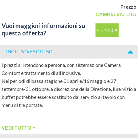
Rilascio e Consegna Camere
Prezzo
Le camere vengono consegnate a partire dalle ore 17.00 del
CAMBIA VALUTA
giorno di arrivo e devono essere rilasciate entro le ore 10.00 del
Vuoi maggiori informazioni su
giorno di partenza. È disponibile il deposito bagagli custodito
CLICCA QUI
questa offerta?
per consentire, dopo il rilascio della camera e prima della
partenza, di godersi ancora qualche ora di mare.
INCLUSO/ESCLUSO
NB: All'arrivo è obbligatorio presentare documenti attestanti la
data di nascita dei bambini e dei neonati. In mancanza si perderà
I prezzi si intendono a persona, con sistemazione Camera
il diritto alla riduzione. Vale l'età compiuta al momento del check
Comfort e trattamento di all inclusive.
in.
Nei periodi di bassa stagione 01 aprile/16 maggio e 27
settembre/31 ottobre, a discrezione della Direzione, il servizio a
Ristorazione
buffet potrebbe essere sostituito dal servizio al tavolo con
4 distinte sale ristorante tutte con tavolo assegnato e 2
menu di tre portate.
ristoranti alternativi:
- Sala Rubino con Garden Square all’esterno nella piazza
La Quota Comprende
- Sala Argento
VEDI TUTTO
- All inclusive come descritto
- Sala Diamante