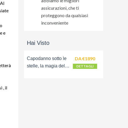
abbiamo le migliori
Al
assicurazioni, che ti
siate
proteggono da qualsiasi
inconveniente
no
e e
Hai Visto
DA €1890
Capodanno sotto le
etterà
stelle, la magia del
DETTAGLI
Sultanato in tour
9gg/8 notti
, il