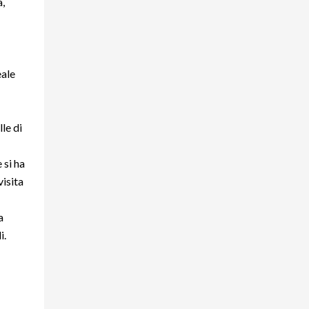
a,
eale
le di
 si ha
isita
a
i.