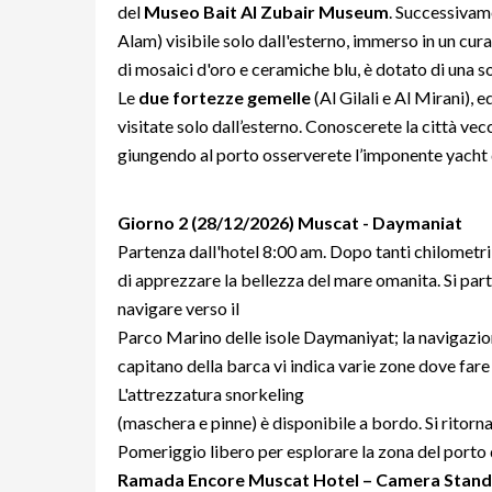
del
Museo Bait Al Zubair Museum
. Successivam
Alam) visibile solo dall'esterno, immerso in un curat
di mosaici d'oro e ceramiche blu, è dotato di una 
Le
due fortezze gemelle
(Al Gilali e Al Mirani), 
visitate solo dall’esterno. Conoscerete la città v
giungendo al porto osserverete l’imponente yacht d
Giorno 2 (28/12/2026) Muscat - Daymaniat
Partenza dall'hotel 8:00 am. Dopo tanti chilometri
di apprezzare la bellezza del mare omanita. Si part
navigare verso il
Parco Marino delle isole Daymaniyat; la navigazione
capitano della barca vi indica varie zone dove fare 
L'attrezzatura snorkeling
(maschera e pinne) è disponibile a bordo. Si ritorna
Pomeriggio libero per esplorare la zona del porto 
Ramada Encore Muscat Hotel – Camera Standar