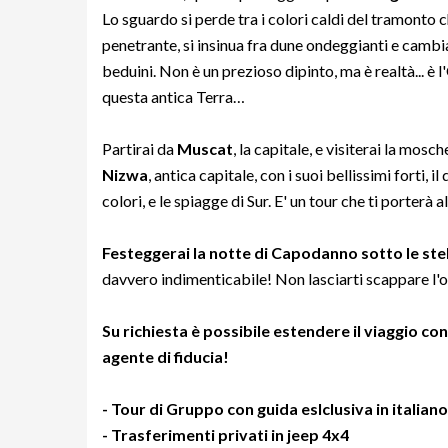
Lo sguardo si perde tra i colori caldi del tramonto 
penetrante, si insinua fra dune ondeggianti e camb
beduini. Non è un prezioso dipinto, ma è realtà... è
questa antica Terra…
Partirai da
Muscat
, la capitale, e visiterai la mosc
Nizwa
, antica capitale, con i suoi bellissimi forti, il
colori, e le spiagge di Sur. E' un tour che ti porterà
Festeggerai la notte di Capodanno sotto le ste
davvero indimenticabile! Non lasciarti scappare l'o
Su richiesta è possibile estendere il viaggio c
agente di fiducia!
- Tour di Gruppo con guida eslclusiva in italia
- Trasferimenti privati in jeep 4x4