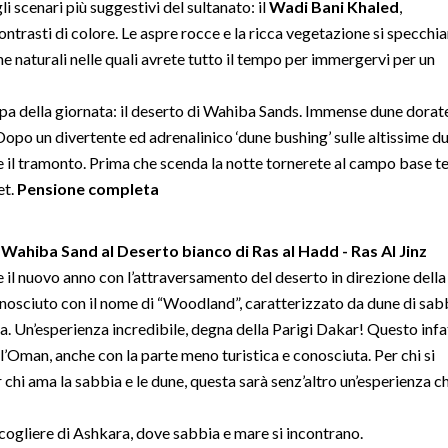
 scenari più suggestivi del sultanato: il
Wadi Bani Khaled
,
ontrasti di colore. Le aspre rocce e la ricca vegetazione si specchi
e naturali nelle quali avrete tutto il tempo per immergervi per un
ppa della giornata: il deserto di Wahiba Sands. Immense dune dorate
Dopo un divertente ed adrenalinico ‘dune bushing’ sulle altissime d
e il tramonto. Prima che scenda la notte tornerete al campo base 
et.
Pensione completa
 Wahiba Sand al Deserto bianco di Ras al Hadd - Ras Al Jinz
il nuovo anno con l’attraversamento del deserto in direzione della
onosciuto con il nome di “Woodland”, caratterizzato da dune di sab
ada. Un’esperienza incredibile, degna della Parigi Dakar! Questo infa
l’Oman, anche con la parte meno turistica e conosciuta. Per chi si
 chi ama la sabbia e le dune, questa sarà senz’altro un’esperienza c
 scogliere di Ashkara, dove sabbia e mare si incontrano.