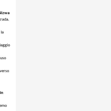
 Nizwa
trada.
 la
llaggio
 uso
averso
in
eremo