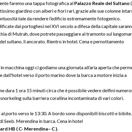
ente faremo una tappa fotografica al
Palazzo Reale del Sultano
(
issimo giardino con alberi e fiori rari, grazie alle sue colonne intar
sontuosità tale da rendere l’edificio estremamente fotogenico.
edificate dai portoghesi nel XVI secolo a difesa della capitale saran
ecchia di Mutrah, dove potrete passeggiare al tramonto sul lungomar
el sultano, lì ancorato. Rientro in hotel. Cena e pernottamento
 in macchina oggi ci godiamo una giornata all’aria aperta che perm
e dall'hotel verso il porto marino dove la barca a motore inizia a
 dura 1 ora 15 minuti circa che è possibile vedere delfini numerosi 
snorkeling sulla barriera corallina incontaminata di vari colori.
 al porto verso le 13:30. A bordo sono disponibili biscotti e bibite.
di Seeb. Merendina in barca. Cena in hotel
d HB ( C- Merendina– C ).