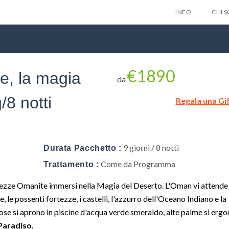
INFO
CHI 
€1890
e, la magia
da
/8 notti
Regala una Gi
Lascia qui 
gratuitam
nes
9 giorni / 8 notti
Durata Pacchetto :
Come da Programma
Trattamento :
ellezze Omanite immersi nella Magia del Deserto. L'Oman vi attende
Privacy Policy
te, le possenti fortezze, i castelli, l'azzurro dell'Oceano Indiano e la
iose si aprono in piscine d'acqua verde smeraldo, alte palme si erg
Paradiso.