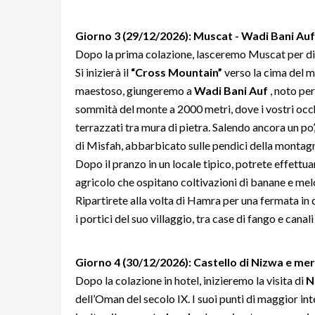
Giorno 3 (29/12/2026): Muscat - Wadi Bani Auf
Dopo la prima colazione, lasceremo Muscat per dirig
Si inizierà il
“Cross Mountain”
verso la cima del 
maestoso, giungeremo a
Wadi Bani Auf
, noto pe
sommità del monte a 2000 metri, dove i vostri occhi
terrazzati tra mura di pietra. Salendo ancora un po’
di Misfah, abbarbicato sulle pendici della montag
Dopo il pranzo in un locale tipico, potrete effettu
agricolo che ospitano coltivazioni di banane e mel
Ripartirete alla volta di Hamra per una fermata in
i portici del suo villaggio, tra case di fango e canal
Giorno 4 (30/12/2026): Castello di Nizwa e merc
Dopo la colazione in hotel, inizieremo la visita di
N
dell’Oman del secolo IX. I suoi punti di maggior in