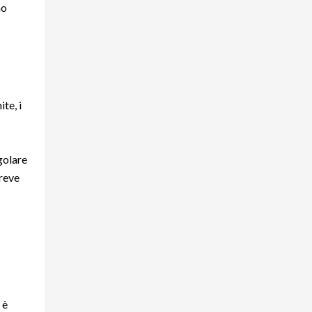
no
te, i
ngolare
breve
 è