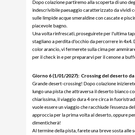
Dopo colazione partiremo alla scoperta di uno degli
indescrivibile paesaggio caratterizzato da vividi c
sulle limpide acque smeraldine con cascate e piscin
piacevole bagno.
Una volta rinfrescati, proseguirete per l'ultima ta
stagliano a perdita d'occhio da percorrere in 4x4. 
color arancio, vi fermerete sulla cima per ammirar
per il check in e per prepararvi per il cenone a buff
Giorno 6 (1/01/2027): Crossing del deserto da
Grande desert-crossing! Dopo colazione inizierete 
lungo una pista che attraversa il deserto bianco c
chiarissima, il viaggio dura 4 ore circa in fuoristr
vuole essere un viaggio che racchiude l’essenza del
approccia per la prima volta al deserto, oppure per
dimenticherà!
Al termine della pista, farete una breve sosta alle