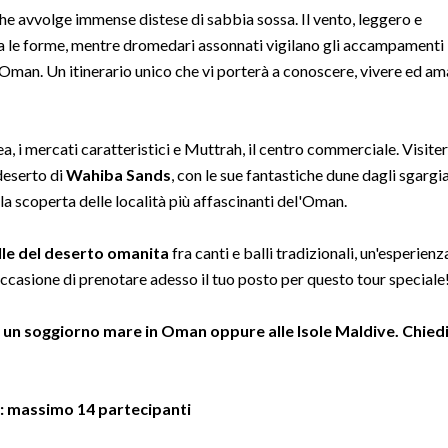
che avvolge immense distese di sabbia sossa. Il vento, leggero e
ia le forme, mentre dromedari assonnati vigilano gli accampamenti
 l'Oman. Un itinerario unico che vi porterà a conoscere, vivere ed a
hea, i mercati caratteristici e Muttrah, il centro commerciale. Visiter
 deserto di
Wahiba Sands
, con le sue fantastiche dune dagli sgargi
 alla scoperta delle località più affascinanti del'Oman.
lle del deserto omanita
fra canti e balli tradizionali, un'esperienz
ccasione di prenotare adesso il tuo posto per questo tour speciale
on un soggiorno mare in Oman oppure alle Isole Maldive. Chiedi
no: massimo 14
partecipanti