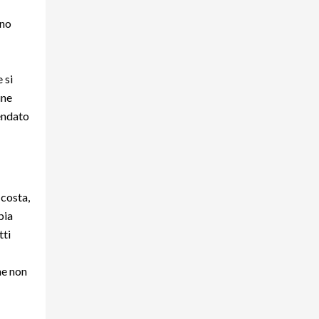
ano
 si
une
tendato
 costa,
bia
tti
he non