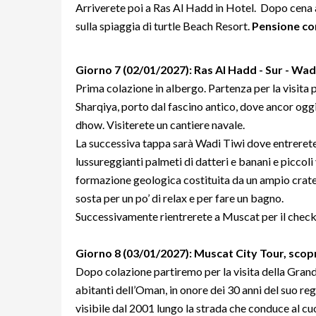
Arriverete poi a Ras Al Hadd in Hotel. Dopo cena a
sulla spiaggia di turtle Beach Resort.
Pensione c
Giorno 7
(02/01/2027): Ras Al Hadd - Sur - Wad
Prima colazione in albergo. Partenza per la visita 
Sharqiya, porto dal fascino antico, dove ancor oggi
dhow. Visiterete un cantiere navale.
La successiva tappa sarà Wadi Tiwi dove entrerete
lussureggianti palmeti di datteri e banani e piccoli 
formazione geologica costituita da un ampio crater
sosta per un po’ di relax e per fare un bagno.
Successivamente rientrerete a Muscat per il check 
Giorno 8 (03/01/2027): Muscat City Tour, scop
Dopo colazione partiremo per la visita della Gran
abitanti dell’Oman, in onore dei 30 anni del suo reg
visibile dal 2001 lungo la strada che conduce al cuo