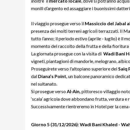
inoltre il
mercato locale
, dove si potranno acquist
monili d’argento ed assaggiare i buonissimi datteri
Il viaggio prosegue verso il
Massiccio del Jabal 
presenza dei molti terreni agricoli terrazzati. Il M
tutto l’anno; il periodo estivo (aprile - luglio) è i
momento del raccolto della frutta e della fioritura 
La giornata prosegue con la visita di
Wadi Bani H
vigneti, piantagioni di mandorle, melograno, albic
Proseguirete verso l'altopiano superiore del
Saiq 
dal
Diana’s Point,
un balcone panoramico dedicato 
nel sultanato.
Si prosegue verso
Al-Ain,
pittoresco villaggio noto
‘scala’ agricola dove abbondano frutta, verdura e 
Successivamente rientreremo in Hotel per la cena 
Giorno 5 (31/12/2026): Wadi Bani Khaled - Wa