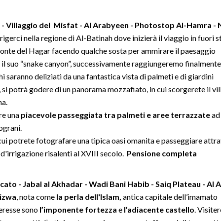
 - Villaggio del Misfat - Al Arabyeen - Photostop Al-Hamra -
erci nella regione di Al-Batinah dove inizierà il viaggio in fuori s
monte del Hagar facendo qualche sosta per ammirare il paesaggio
r il suo “snake canyon”, successivamente raggiungeremo finalmente
 saranno deliziati da una fantastica vista di palmeti e di giardini
, si potrà godere di un panorama mozzafiato, in cui scorgerete il vi
na.
are una
piacevole passeggiata tra palmeti e aree terrazzate
ad
ograni.
 cui potrete fotografare una tipica oasi omanita e passeggiare attr
i d'irrigazione risalenti al XVIII secolo.
Pensione completa
ato - Jabal al Akhadar - Wadi Bani Habib - Saiq Plateau - Al A
izwa
, nota come
la perla dell'Islam,
antica capitale dell’imamato
teresse sono
l’imponente fortezza
e
l’adiacente castello
. Visit