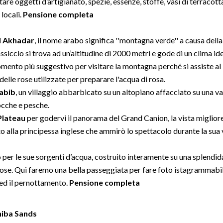
are oggetti d’artigianato, spezie, essenze, stoffe, vasi di terracott
 locali.
Pensione completa
al Akhadar
, il nome arabo significa ''montagna verde'' a causa della
assiccio si trova ad un’altitudine di 2000 metri e gode di un clima id
l momento più suggestivo per visitare la montagna perché si assiste al
delle rose utilizzate per preparare l'acqua di rosa.
abib
, un villaggio abbarbicato su un altopiano affacciato su una val
ocche e pesche.
Plateau
per godervi il panorama del Grand Canion, la vista migliore
alla principessa inglese che ammirò lo spettacolo durante la sua v
 per le sue sorgenti d’acqua, costruito interamente su una splendid
rose. Qui faremo una bella passeggiata per fare foto istagrammabil
ed il pernottamento.
Pensione completa
hiba Sands