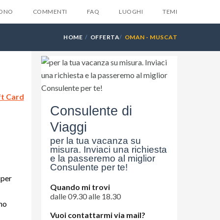
SONO
COMMENTI
FAQ
LUOGHI
TEMI
HOME
OFFERTA
OMAN - MUSCAT
X
ft Card
la tua email e ti invieremo
Consulente di
ente
6 suggerimenti
che
Viaggi
suno ti dara mai...
per la tua vacanza su
misura. Inviaci una richiesta
e la passeremo al miglior
Consulente per te!
 per
Quando mi trovi
dalle 09.30 alle 18.30
ono
Vuoi contattarmi via mail?