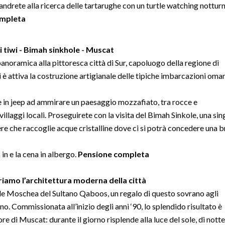
ndrete alla ricerca delle tartarughe con un turtle watching nottur
ompleta
i tiwi - Bimah sinkhole - Muscat
panoramica alla pittoresca città di Sur, capoluogo della regione di
 è attiva la costruzione artigianale delle tipiche imbarcazioni omani
 in jeep ad ammirare un paesaggio mozzafiato, tra rocce e
villaggi locali. Proseguirete con la visita del Bimah Sinkole, una si
e che raccoglie acque cristalline dove ci si potrà concedere una 
in e la cena in albergo.
Pensione completa
riamo l’architettura moderna della città
de Moschea del Sultano Qaboos, un regalo di questo sovrano agli
no. Commissionata all’inizio degli anni ‘90, lo splendido risultato è
re di Muscat: durante il giorno risplende alla luce del sole, di notte